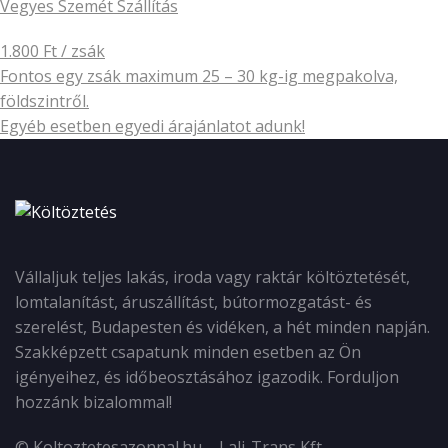
Vegyes Szemét Szállítás
1.800 Ft / zsák
Fontos egy zsák maximum 25 – 30 kg-ig megpakolva,
földszintről.
Egyéb esetben egyedi árajánlatot adunk!
Vállaljuk teljes lakás, iroda vagy raktár költöztetését,
lomtalanítást, áruszállítást, bútormozgatást- és
szerelést, Budapesten és vidéken, a hét minden napján.
Szakképzett csapatunk minden esetben az Ön
igényeihez, és időbeosztásához igazodik. Forduljon
hozzánk bizalommal!
© Koltoztetesazonnal.hu – Lali-Trans Kft.