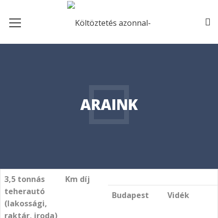
ARAINK
3,5 tonnás
Km díj
teherautó
Budapest
Vidék
(lakossági,
raktár, iroda)