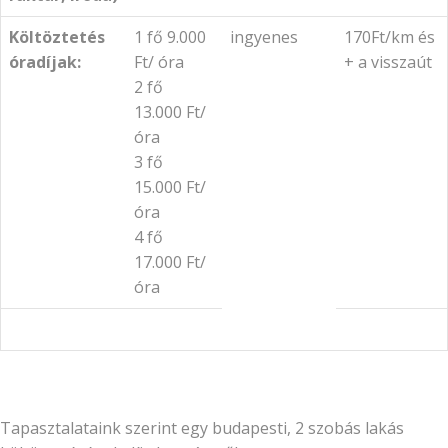
Költöztetés
1 fő 9.000
ingyenes
170Ft/km és
óradíjak:
Ft/ óra
+ a visszaút
2 fő
13.000 Ft/
óra
3 fő
15.000 Ft/
óra
4 fő
17.000 Ft/
óra
Tapasztalataink szerint egy budapesti, 2 szobás lakás