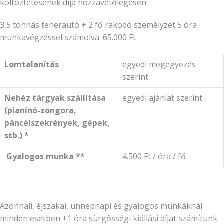
költöztetésének díja hozzávetőlegesen:
3,5 tonnás teherautó + 2 fő rakodó személyzet 5 óra
munkavégzéssel számolva: 65.000 Ft
Lomtalanítás
egyedi megegyezés
szerint
Nehéz tárgyak szállítása
egyedi ajánlat szerint
(pianínó-zongora,
páncélszekrények, gépek,
stb.) *
Gyalogos munka **
4.500 Ft / óra / fő
Azonnali, éjszakai, ünnepnapi és gyalogos munkáknál
minden esetben +1 óra sürgősségi kiállási díjat számítunk